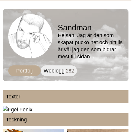
Sandman
Hejsan! Jag är den som
skapat pucko.net och hittills
är väl jag den som bidrar
mest till sidan...
Portfölj
Weblogg
282
Texter
Teckning