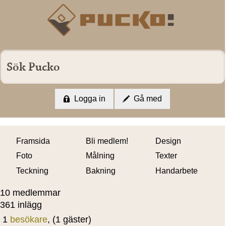
Logga in
Gå med
Framsida
Bli medlem!
Design
Foto
Målning
Texter
Teckning
Bakning
Handarbete
10 medlemmar
361 inlägg
1
besökare
, (1 gäster)