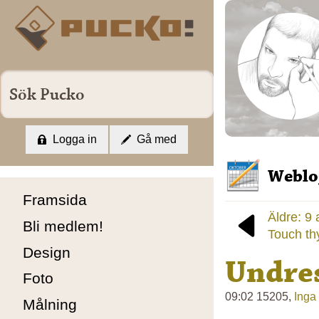
Logga in
Gå med
Weblo
Framsida
Äldre: 9
Bli medlem!
Touch th
Design
Undre
Foto
09:02 15205,
Inga
Målning