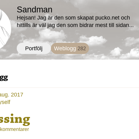
Sandman
Hejsan! Jag är den som skapat pucko.net och
hittills är väl jag den som bidrar mest till sidan...
Portfölj
Weblogg
282
gg
 aug. 2017
yself
ssing
 kommentarer