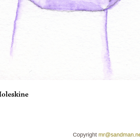
Moleskine
Copyright
mr@sandman.ne