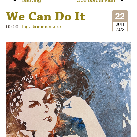
Batwing
Spelbordet klart
We Can Do It
22
JULI
00:00 ,
Inga kommentarer
2022