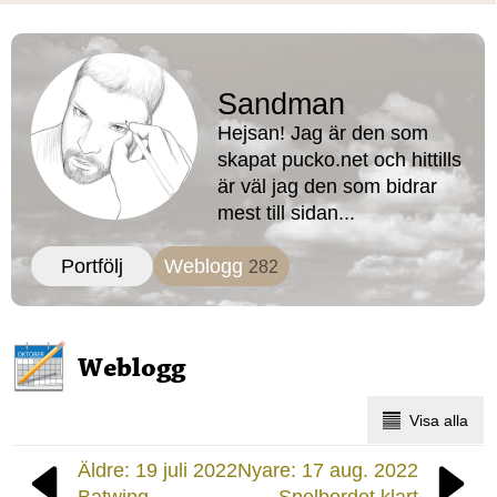
Sandman
Hejsan! Jag är den som
skapat pucko.net och hittills
är väl jag den som bidrar
mest till sidan...
Portfölj
Weblogg
282
Weblogg
Visa alla
Äldre: 19 juli 2022
Nyare: 17 aug. 2022