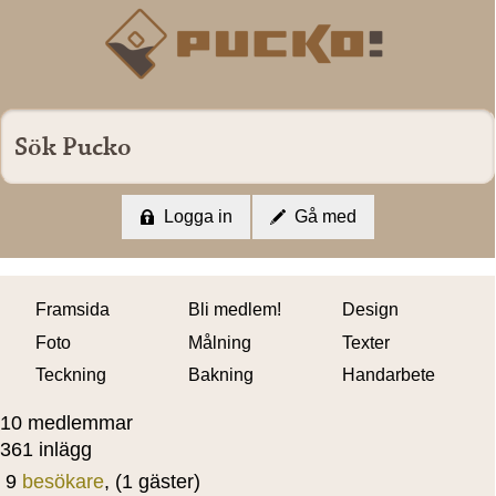
Logga in
Gå med
Framsida
Bli medlem!
Design
Foto
Målning
Texter
Teckning
Bakning
Handarbete
10 medlemmar
361 inlägg
9
besökare
, (1 gäster)