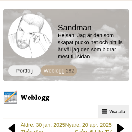
Sandman
Hejsan! Jag är den som
skapat pucko.net och hittills
är väl jag den som bidrar
mest till sidan...
Portfölj
Weblogg
282
Weblogg
Visa alla
Äldre: 30 jan. 2025
Nyare: 20 apr. 2025
Thåström
Skåp till Ute-TV