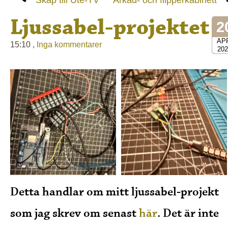
Ljussabel-projektet
2
AP
15:10 ,
Inga kommentarer
202
Detta handlar om mitt ljussabel-projekt
som jag skrev om senast
här
. Det är inte