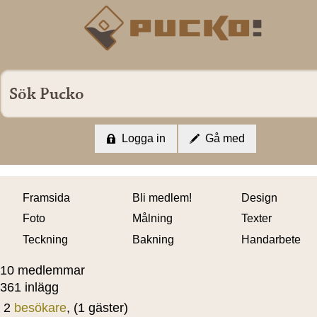
Logga in
Gå med
Framsida
Bli medlem!
Design
Foto
Målning
Texter
Teckning
Bakning
Handarbete
10 medlemmar
361 inlägg
2
besökare
, (1 gäster)