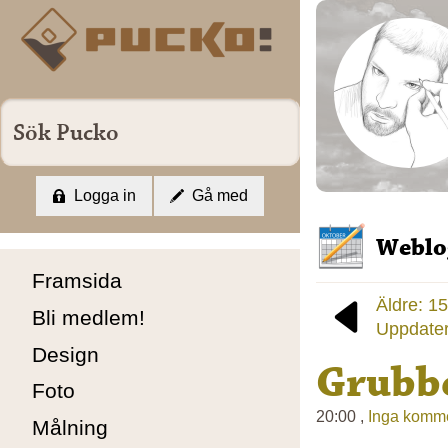
Logga in
Gå med
Weblo
Framsida
Äldre: 1
Bli medlem!
Uppdater
Design
Grubb
Foto
20:00 ,
Inga komme
Målning