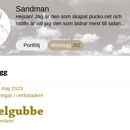
Sandman
Hejsan! Jag är den som skapat pucko.net och
hittills är väl jag den som bidrar mest till sidan...
Portfölj
Weblogg
282
gg
5 maj 2023
ingar i verkstaden!
elgubbe
ntarer