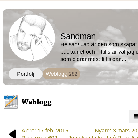
Sandman
Hejsan! Jag är den som skapat
pucko.net och hittills är väl jag
som bidrar mest till sidan...
Portfölj
Weblogg
282
Weblogg
Äldre: 17 feb. 2015
Nyare: 3 mars 2
Blackwing 602
Jag ska ställa ut på Rock & 