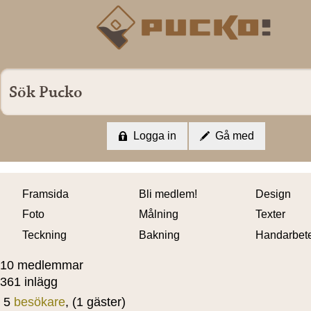
Logga in
Gå med
Framsida
Bli medlem!
Design
Foto
Målning
Texter
Teckning
Bakning
Handarbet
10 medlemmar
361 inlägg
5
besökare
, (1 gäster)