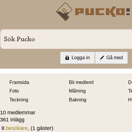
Logga in
Gå med
Framsida
Bli medlem!
D
Foto
Målning
T
Teckning
Bakning
H
10 medlemmar
361 inlägg
8
besökare
, (1 gäster)