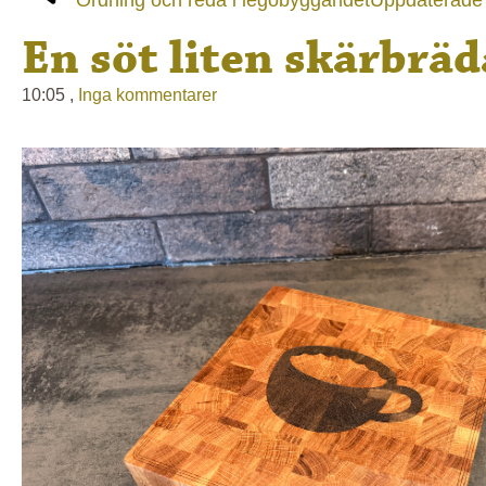
Ordning och reda i legobyggandet
Uppdaterade
En söt liten skärbräd
10:05 ,
Inga kommentarer