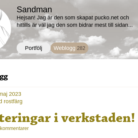
Sandman
Hejsan! Jag är den som skapat pucko.net och
hittills är väl jag den som bidrar mest till sidan...
Portfölj
Weblogg
282
gg
 maj 2023
 rostfärg
eringar i verkstaden!
 kommentarer