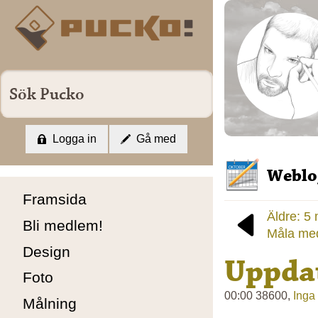
Logga in
Gå med
Weblo
Framsida
Äldre: 5
Bli medlem!
Måla med
Design
Uppdat
Foto
00:00 38600,
Inga
Målning