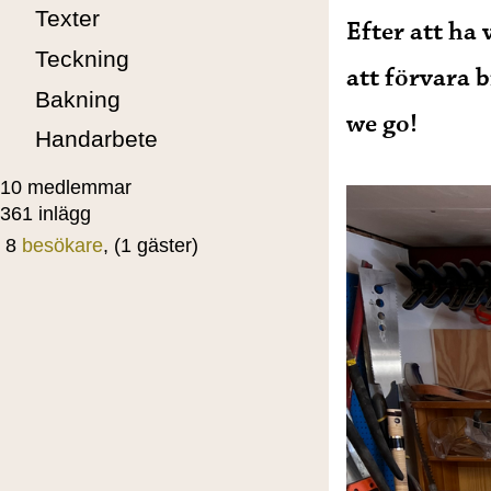
Texter
Efter att ha 
Teckning
att förvara b
Bakning
we go!
Handarbete
10 medlemmar
361 inlägg
8
besökare
, (1 gäster)