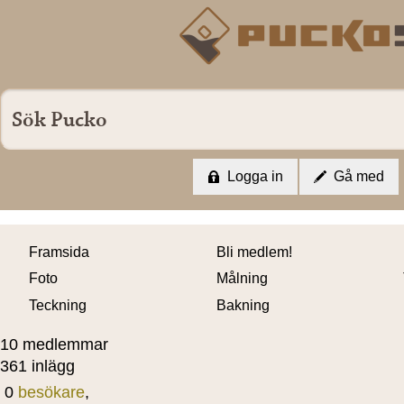
Logga in
Gå med
Framsida
Bli medlem!
Foto
Målning
Teckning
Bakning
10 medlemmar
361 inlägg
0
besökare
,