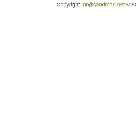
Copyright
mr@sandman.net
©20