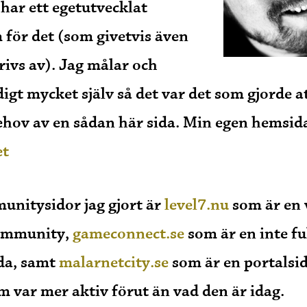
 har ett egetutvecklat
för det (som givetvis även
rivs av). Jag målar och
igt mycket själv så det var det som gjorde at
ehov av en sådan här sida. Min egen hemsida
et
nitysidor jag gjort är
level7.nu
som är en 
community,
gameconnect.se
som är en inte ful
ida, samt
malarnetcity.se
som är en portalsid
m var mer aktiv förut än vad den är idag.