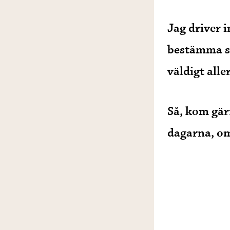
Jag driver 
bestämma så
väldigt alle
Så, kom gär
dagarna, om