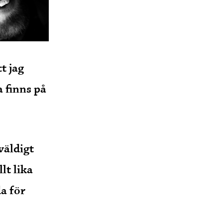
t jag
 finns på
väldigt
lt lika
a för