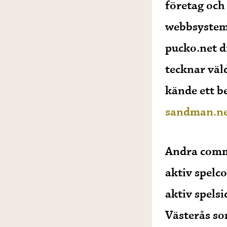
företag och
webbsystem 
pucko.net d
tecknar väld
kände ett b
sandman.n
Andra commu
aktiv spel
aktiv spels
Västerås so