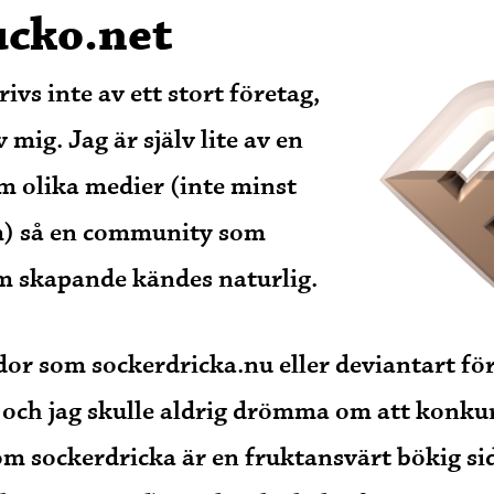
cko.net
ivs inte av ett stort företag,
 mig. Jag är själv lite av en
m olika medier (inte minst
) så en community som
 skapande kändes naturlig.
idor som sockerdricka.nu eller deviantart fö
och jag skulle aldrig drömma om att konku
m sockerdricka är en fruktansvärt bökig s