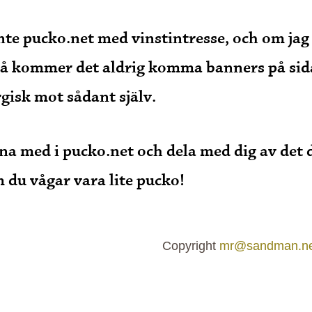
inte pucko.net med vinstintresse, och om jag
 kommer det aldrig komma banners på sida
rgisk mot sådant själv.
na med i pucko.net och dela med dig av det
 du vågar vara lite pucko!
Copyright
mr@sandman.ne