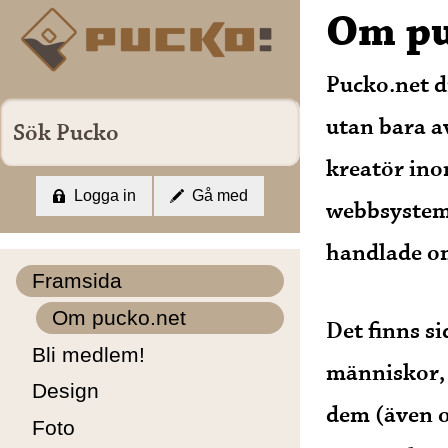
Om pu
Pucko.net dr
utan bara av
kreatör ino
Logga in
Gå med
webbsystem
handlade om
Framsida
Om pucko.net
Det finns s
Bli medlem!
människor, 
Design
dem (även o
Foto