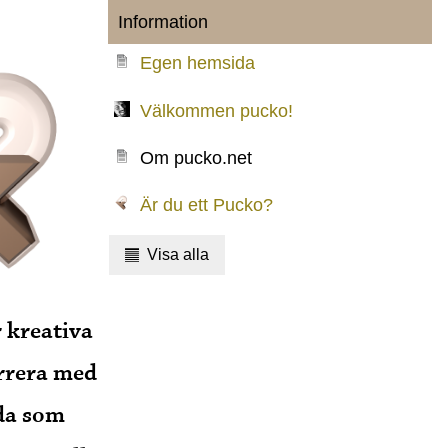
Information
Egen hemsida
Välkommen pucko!
Om pucko.net
Är du ett Pucko?
Visa alla
r kreativa
rrera med
ida som