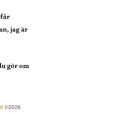
 får
n, jag är
 du gör om
t
©2026