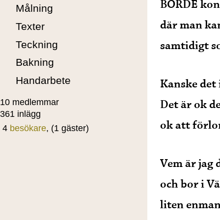
BORDE konku
Målning
där man kan
Texter
samtidigt 
Teckning
Bakning
Handarbete
Kanske det 
Det är ok de
10 medlemmar
361 inlägg
ok att förlo
4
besökare
, (1 gäster)
Vem är jag 
och bor i Vä
liten enman