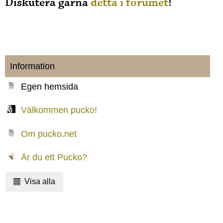
Diskutera gärna
detta i forumet
!
Information
Egen hemsida
Välkommen pucko!
Om pucko.net
Är du ett Pucko?
Visa alla