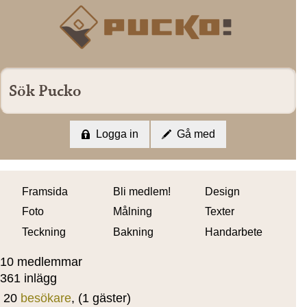
Logga in
Gå med
Framsida
Bli medlem!
Design
Foto
Målning
Texter
Teckning
Bakning
Handarbete
10 medlemmar
361 inlägg
20
besökare
, (1 gäster)