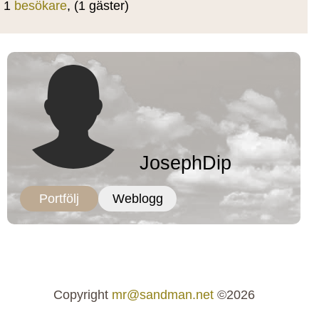
1
besökare
, (1 gäster)
JosephDip
Portfölj
Weblogg
Copyright
mr@sandman.net
©2026