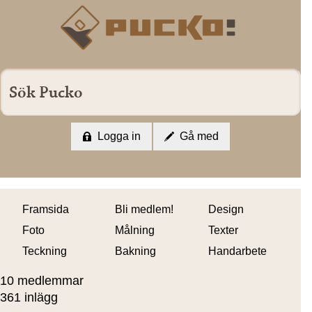
Logga in
Gå med
Framsida
Bli medlem!
Design
Foto
Målning
Texter
Teckning
Bakning
Handarbete
10 medlemmar
361 inlägg