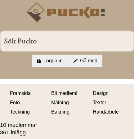
Logga in
Gå med
Framsida
Bli medlem!
Design
Foto
Målning
Texter
Teckning
Bakning
Handarbete
10 medlemmar
361 inlägg