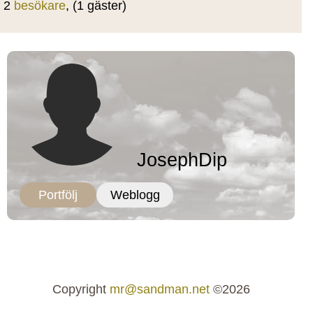
2
besökare
, (1 gäster)
JosephDip
Portfölj
Weblogg
Copyright
mr@sandman.net
©2026