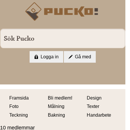
Logga in
Gå med
Framsida
Bli medlem!
Design
Foto
Målning
Texter
Teckning
Bakning
Handarbete
10 medlemmar